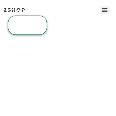
Jouw online thuis
voor wonen & leven
Bekijk het
gehele
assortiment