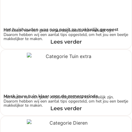
Het huishouden was nog nooit zo makkelijk geweest
Het kiezen van een goed verjaardagscadeau kan moeilijk zijn.
Daarom hebben wij een aantal tips opgesteld, om het jou een beetje
makkelijker te maken.
Lees verder
Maak jouw tuin klaar voor de zomerperiode
Het kiezen van een goed verjaardagscadeau kan moeilijk zijn.
Daarom hebben wij een aantal tips opgesteld, om het jou een beetje
makkelijker te maken.
Lees verder