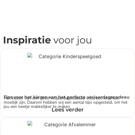
Inspiratie
voor jou
Tips voor het kiezen van het perfecte verjaardagscadeau
Het kiezen van een goed verjaardagscadeau voor een kind kan
moeilijk zijn. Daarom hebben wij een aantal tips opgesteld, om het
jou een beetje makkelijker te maken.
Lees verder